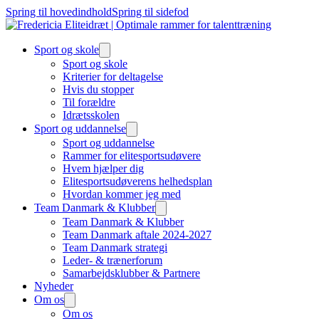
Spring til hovedindhold
Spring til sidefod
Sport og skole
Sport og skole
Kriterier for deltagelse
Hvis du stopper
Til forældre
Idrætsskolen
Sport og uddannelse
Sport og uddannelse
Rammer for elitesportsudøvere
Hvem hjælper dig
Elitesportsudøverens helhedsplan
Hvordan kommer jeg med
Team Danmark & Klubber
Team Danmark & Klubber
Team Danmark aftale 2024-2027
Team Danmark strategi
Leder- & trænerforum
Samarbejdsklubber & Partnere
Nyheder
Om os
Om os