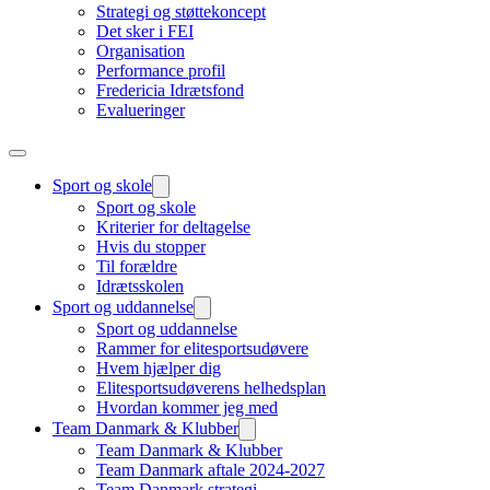
Strategi og støttekoncept
Det sker i FEI
Organisation
Performance profil
Fredericia Idrætsfond
Evalueringer
Sport og skole
Sport og skole
Kriterier for deltagelse
Hvis du stopper
Til forældre
Idrætsskolen
Sport og uddannelse
Sport og uddannelse
Rammer for elitesportsudøvere
Hvem hjælper dig
Elitesportsudøverens helhedsplan
Hvordan kommer jeg med
Team Danmark & Klubber
Team Danmark & Klubber
Team Danmark aftale 2024-2027
Team Danmark strategi