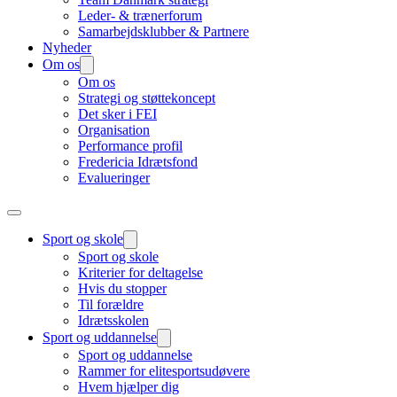
Leder- & trænerforum
Samarbejdsklubber & Partnere
Nyheder
Om os
Om os
Strategi og støttekoncept
Det sker i FEI
Organisation
Performance profil
Fredericia Idrætsfond
Evalueringer
Sport og skole
Sport og skole
Kriterier for deltagelse
Hvis du stopper
Til forældre
Idrætsskolen
Sport og uddannelse
Sport og uddannelse
Rammer for elitesportsudøvere
Hvem hjælper dig